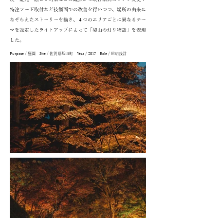
特注フード取付など技術面での改善を行いつつ、場所の由来に
なぞらえたストーリーを描き、４つのエリアごとに異なるテー
マを設定したライトアップによって「契山の灯り物語」を表現
した。
Purpose / 庭園 Site / 佐賀県基山町 Year / 2017 Role / 照明設計