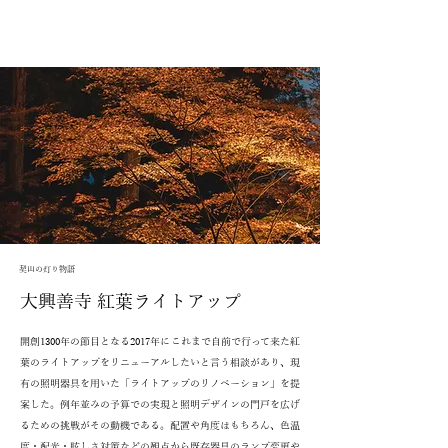
契山の灯り物語
大興善寺 紅葉ライトアップ
開創1300年の節目となる2017年にこれまで自前で行って来た紅
葉のライトアップをリニューアルしたいと言う相談があり、現
有の照明器具を用いた「ライトアップのリノベーション」を提
案した。例年並みの予算での実現と照明デザインの門戸を広げ
るための挑戦がその動機である。配置や角度はもちろん、色温
度・配光・眩しさ対策などの観点から既存器具のランプ変更や