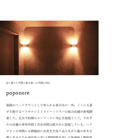
光に満ちた空間と影を楽しむ空間の対比
poponore
福岡のベッドタウンとして知られる春日市の一角。ここに夫妻
が手掛けるヘアサロンとドライヘッドスパの複合店舗が新規開
業した。完全予約制のマンツーマン対応を前提として、それぞ
れの店舗の専用空間と共有空間は緩やかに接続している。ヘア
サロンの空間には積極的に自然光を取り込みながら髪の色を正
確に見せるため演色性の高いLED照明を用いて快適性と機能性