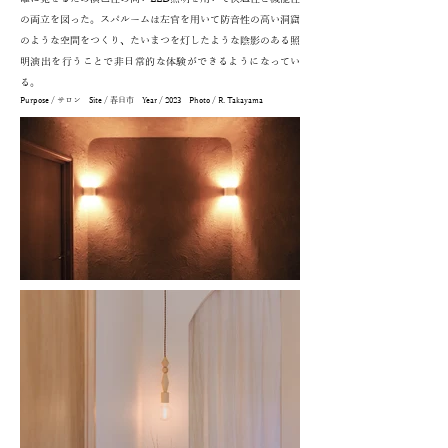
の両立を図った。スパルームは左官を用いて防音性の高い洞窟
のような空間をつくり、たいまつを灯したような陰影のある照
明演出を行うことで非日常的な体験ができるようになってい
る。
Purpose / サロン Site / 春日市 Year / 2023 Photo / R. Takayama